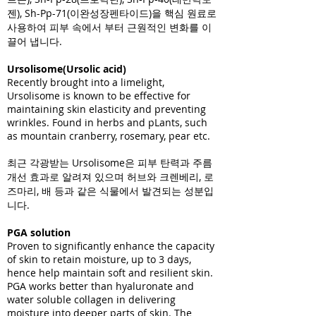
젠), Sh-Pp-71(이완성장펜타이드)을 핵심 원료로
사용하여 피부 속에서 부터 근원적인 변화를 이
끌어 냅니다.
Ursolisome(Ursolic acid)
Recently brought into a limelight,
Ursolisome is known to be effective for
maintaining skin elasticity and preventing
wrinkles. Found in herbs and pLants, such
as mountain cranberry, rosemary, pear etc.
최근 각광받는 Ursolisome은 피부 탄력과 주름
개선 효과로 알려져 있으며 허브와 크렌베리, 로
즈마리, 배 등과 같은 식물에서 발견되는 성분입
니다.
PGA solution
Proven to significantly enhance the capacity
of skin to retain moisture, up to 3 days,
hence help maintain soft and resilient skin.
PGA works better than hyaluronate and
water soluble collagen in delivering
moisture into deeper parts of skin. The