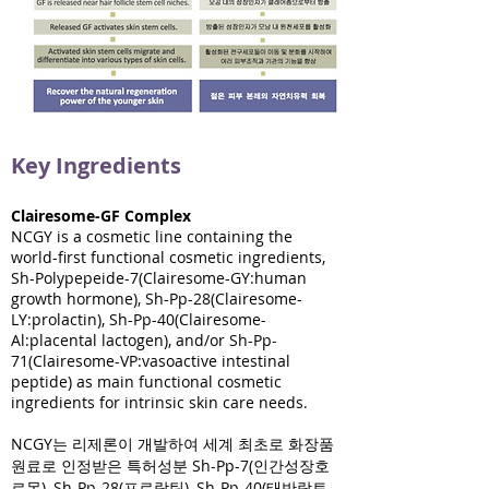
Key Ingredients
Clairesome-GF Complex
NCGY is a cosmetic line containing the
world-first functional cosmetic ingredients,
Sh-Polypepeide-7(Clairesome-GY:human
growth hormone), Sh-Pp-28(Clairesome-
LY:prolactin), Sh-Pp-40(Clairesome-
Al:placental lactogen), and/or Sh-Pp-
71(Clairesome-VP:vasoactive intestinal
peptide) as main functional cosmetic
ingredients for intrinsic skin care needs.
NCGY는 리제론이 개발하여 세계 최초로 화장품
원료로 인정받은 특허성분 Sh-Pp-7(인간성장호
르몬), Sh-Pp-28(프로락틴), Sh-Pp-40(태반락토